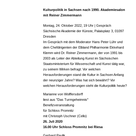
Kulturpolitik in Sachsen nach 1990.
Akademiesalon
mit Reiner Zimmermann
Montag, 24. Oktober 2022, 19 Uhr | Gespräch
Sächsische Akademie der Künste, Palaisplatz 3, 01097
Dresden
Im Gespräch mit dem Moderator Hans Peter Lühr und
dem Chefdirigenten der Elbland Philharmonie Ekkehard
Klemm wird Dr. Reiner Zimmermann, der von 1991 bis
2003 als Leiter der Abteilung Kunst im Sächsischen
Staatsministerium für Wissenschaft und Kunst tätig war,
zu seinem Wirken befragt: Vor welchen
Herausforderungen stand die Kultur in Sachsen Anfang
der neunziger Jahre? Was hat sich bewährt? Vor
welchen Herausforderungen steht die Kulturpolitik heute?
Marianne von Wolffersdorff
liest aus "Das Turmgeheimnis"
Benefizveranstaltung
für Schloss Promnitz
mit Christoph Uschner (Cello)
26. Juli 2020
16.00 Uhr Schloss Promnitz bei Riesa
Gerhard Paulik